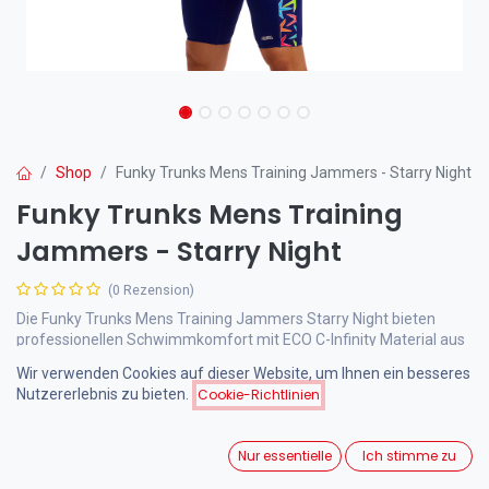
Shop
Funky Trunks Mens Training Jammers - Starry Night
Funky Trunks Mens Training
Jammers - Starry Night
(0 Rezension)
Die Funky Trunks Mens Training Jammers Starry Night bieten
professionellen Schwimmkomfort mit ECO C-Infinity Material aus
recycelten Plastikflaschen. Das auffällige marineblaue Design mit
Wir verwenden Cookies auf dieser Website, um Ihnen ein besseres
leuchtenden Sternen in Aqua, Pink und Neongrün macht Sie zum
Nutzererlebnis zu bieten.
Cookie-Richtlinien
Blickfang im Pool.
Nur essentielle
Ich stimme zu
55,00
€
inkl. MwSt.