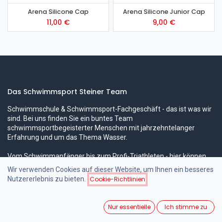
Arena Silicone Cap
Arena Silicone Junior Cap
11,00
€
9,00
€
Das Schwimmsport Steiner Team
Schwimmschule & Schwimmsport-Fachgeschäft - das ist was wir
sind. Bei uns finden Sie ein buntes Team
schwimmsportbegeisterter Menschen mit jahrzehntelanger
Erfahrung und um das Thema Wasser.
Vom Schwimmanfänger bis zum Profi-Triathleten - hier können
Sie professionelle Kompetenz in allen Bereichen erwarten!
Wir verwenden Cookies auf dieser Website, um Ihnen ein besseres
Nutzererlebnis zu bieten.
Cookie-Richtlinien
Beliebte Schwimmkurse
Nur essentielle
Ich stimme zu
Anfänger-Schwimmkurse für Kinder