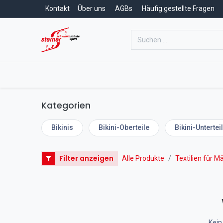
Kontakt
Über uns
AGBs
Häufig gestellte Fragen
Home
Schwimmschule
Schwim
Kategorien
Bikinis
Bikini-Oberteile
Bikini-Untertei
Filter anzeigen
Alle Produkte
Textilien für 
Kein