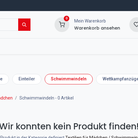
0
Mein Warenkorb
Warenkorb ansehen
msport Shop
Veranstaltungen
Blog
le
Einteiler
Schwimmwindeln
Wettkampfanzüg
Mädchen
Schwimmwindeln
- 0 Artikel
Wir konnten kein Produkt finden
 Produkt in der Kategorie definiert
Textilien für Mädchen / Schwimmwin