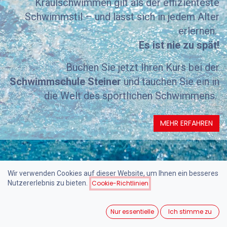
Kraulschwimmen gilt als der effizienteste
Schwimmstil – und lässt sich in jedem Alter
erlernen.
Es ist nie zu spät!
Buchen Sie jetzt Ihren Kurs bei der
Schwimmschule Steiner
und tauchen Sie ein in
die Welt des sportlichen Schwimmens.
MEHR ERFAHREN
Wir verwenden Cookies auf dieser Website, um Ihnen ein besseres
Nutzererlebnis zu bieten.
Cookie-Richtlinien
Nur essentielle
Ich stimme zu