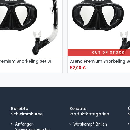
OUT OF STOCK
m Warenkorb hinzufügen
remium Snorkeling Set Jr
Arena Premium Snorkeling S
52,00
€
Beliebte
Beliebte
Schwimmkurse
Produktkategorien
S
Anfänger-
Wettkampf-Brillen
Schwimmkurse für