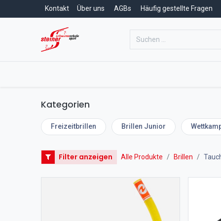
Kontakt
Über uns
AGBs
Häufig gestellte Fragen
Home
Schwimmschule
Schwim
Kategorien
Freizeitbrillen
Brillen Junior
Wettkamp
Filter anzeigen
Alle Produkte
Brillen
Tauc