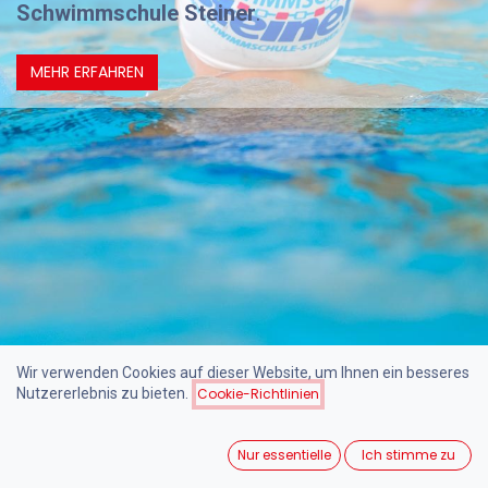
Schwimmschule Steiner
.
MEHR ERFAHREN
Wir verwenden Cookies auf dieser Website, um Ihnen ein besseres
Nutzererlebnis zu bieten.
Cookie-Richtlinien
Schwimmkurse für Kinder & Erwachsene in 1140 Wien
Schwimmen lernen im
Nur essentielle
Ich stimme zu