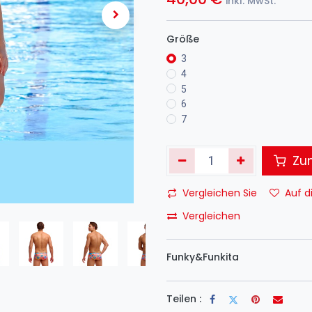
inkl. MwSt.
Größe
3
4
5
6
7
Zum
Vergleichen Sie
Auf d
Vergleichen
Funky&Funkita
Teilen :