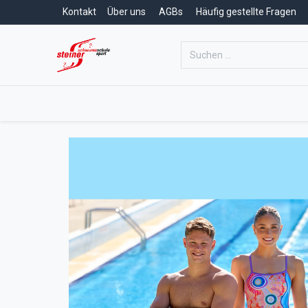
Kontakt
Über uns
AGBs
Häufig gestellte Fragen
Home
Schwimmschule
Schwim