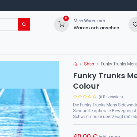
0
Mein Warenkorb
Warenkorb ansehen
msport Shop
Veranstaltungen
Blog
Shop
Funky Trunks Mens 
Funky Trunks Me
Colour
(0 Rezension)
Die Funky Trunks Mens Sidewinder
Silhouette optimale Bewegungsfr
Schwimmhose überzeugt mit lebe
40,00
€