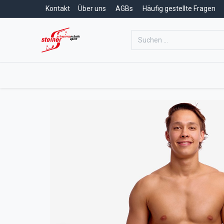
Kontakt
Über uns
AGBs
Häufig gestellte Fragen
Home
Schwimmschule
Schwim