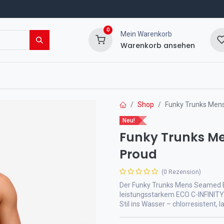
0
Mein Warenkorb
Warenkorb ansehen
msport Shop
Veranstaltungen
Blog
Shop
Funky Trunks Mens
Neu!
Funky Trunks Me
Proud
(0 Rezension)
Der Funky Trunks Mens Seamed Br
leistungsstarkem ECO C-INFINITY
Stil ins Wasser – chlorresistent, 