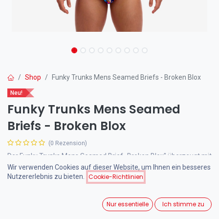
Shop
Funky Trunks Mens Seamed Briefs - Broken Blox
Neu!
Funky Trunks Mens Seamed
Briefs - Broken Blox
(0 Rezension)
Der Funky Trunks Mens Seamed Brief „Broken Blox" überzeugt mit
einem auffälligen Multicolor-Blockprint und leistungsstarkem ECO
Wir verwenden Cookies auf dieser Website, um Ihnen ein besseres
C-Infinity Gewebe aus recycelten PET-Flaschen. Der ideale
Nutzererlebnis zu bieten.
Cookie-Richtlinien
Trainingsbrief für ambitionierte Schwimmer, die auf Style und
Langlebigkeit setzen.
Nur essentielle
Ich stimme zu