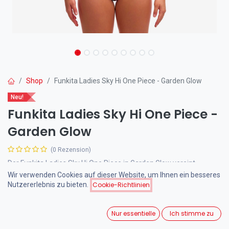
Shop
Funkita Ladies Sky Hi One Piece - Garden Glow
Neu!
Funkita Ladies Sky Hi One Piece -
Garden Glow
(0 Rezension)
Der Funkita Ladies Sky Hi One Piece in Garden Glow vereint
lebendige Blumenästhetik mit leistungsstarker Schwimmtechnik.
Wir verwenden Cookies auf dieser Website, um Ihnen ein besseres
Erleben Sie maximale Freiheit im Wasser – elegant, chlorresistent
Nutzererlebnis zu bieten.
Cookie-Richtlinien
und perfekt für regelmäßige Trainingssessions.
Nur essentielle
Ich stimme zu
77,00
€
inkl. MwSt.