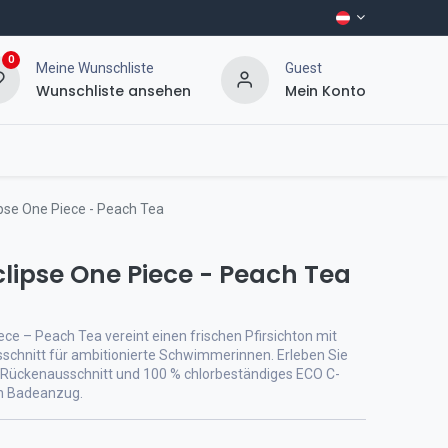
0
Meine Wunschliste
Guest
Wunschliste ansehen
Mein Konto
ipse One Piece - Peach Tea
clipse One Piece - Peach Tea
ece – Peach Tea vereint einen frischen Pfirsichton mit
sschnitt für ambitionierte Schwimmerinnen. Erleben Sie
n Rückenausschnitt und 100 % chlorbeständiges ECO C-
gen Badeanzug.