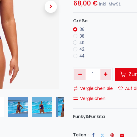
68,00
€
inkl. MwSt.
Größe
36
38
40
42
44
Zum
Vergleichen Sie
Auf d
Vergleichen
Funky&Funkita
Teilen :