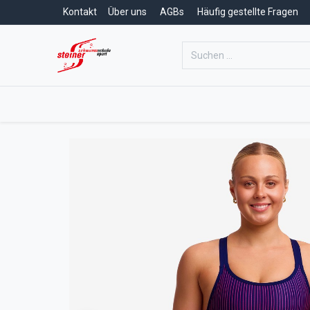
Kontakt
Über uns
AGBs
Häufig gestellte Fragen
Home
Schwimmschule
Schwim