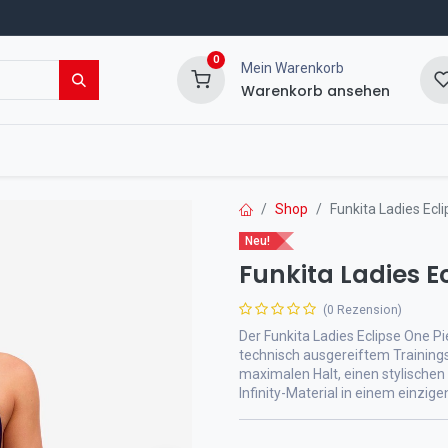
0
Mein Warenkorb
Warenkorb ansehen
msport Shop
Veranstaltungen
Blog
Shop
Funkita Ladies Ecl
Neu!
Funkita Ladies E
(0 Rezension)
Der Funkita Ladies Eclipse One Pi
technisch ausgereiftem Training
maximalen Halt, einen stylische
Infinity-Material in einem einzi