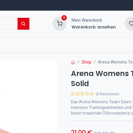
0
Mein Warenkorb
Warenkorb ansehen
msport Shop
Veranstaltungen
Blog
Shop
Arena Womens Tea
Arena Womens T
Solid
(0 Rezension)
Das Arena Womens Team Swim Top 
intensive Trainingseinheiten un
bietet maximale Chlorresistenz 
21,00
€