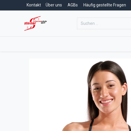
Kontakt
Über uns
AGBs
Häufig gestellte Fragen
Home
Schwimmschule
Schwim