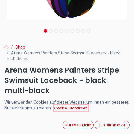
Shop
Arena Womens Painters Stripe Swimsuit Laceback - black
multi-black
Arena Womens Painters Stripe
Swimsuit Laceback - black
multi-black
(0 Rezension)
Wir verwenden Cookies auf dieser Website, um Ihnen ein besseres
Nutzererlebnis zu bieten.
Cookie-Richtlinien
Der Arena Womens Painters Stripe Swimsuit Laceback überzeugt
mit seinem charakteristischen Streifendesign und der robusten
MaxLife-Technologie für optimale Chlorbeständigkeit. Das
Nur essentielle
Ich stimme zu
hochwertige Lace-Back-Design kombiniert athletische
Performance mit stilvollem Komfort für ambitionierte