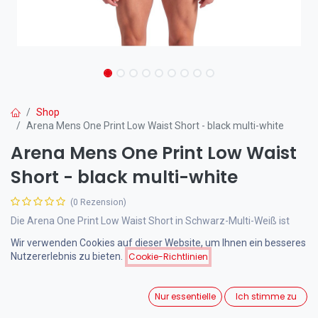
Shop
Arena Mens One Print Low Waist Short - black multi-white
Arena Mens One Print Low Waist
Short - black multi-white
(0 Rezension)
Die Arena One Print Low Waist Short in Schwarz-Multi-Weiß ist
eine innovative Trainingsshort aus nur einem Stoffstück mit
Wir verwenden Cookies auf dieser Website, um Ihnen ein besseres
MaxLife Eco Material. Sie bietet 14cm Beinlänge, maximalen
Nutzererlebnis zu bieten.
Cookie-Richtlinien
Chlorschutz und höchsten Tragekomfort für intensives
Schwimmtraining.
Nur essentielle
Ich stimme zu