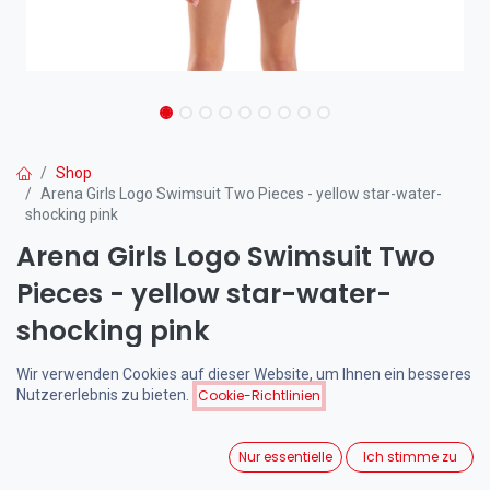
Shop
Arena Girls Logo Swimsuit Two Pieces - yellow star-water-
shocking pink
Arena Girls Logo Swimsuit Two
Pieces - yellow star-water-
shocking pink
(0 Rezension)
Wir verwenden Cookies auf dieser Website, um Ihnen ein besseres
Nutzererlebnis zu bieten.
Cookie-Richtlinien
Der Arena Girls Logo Swimsuit Two Pieces in Yellow Star-Water-
Shocking Pink ist der perfekte Bikini für junge Schwimmerinnen.
Mit hochwertigem, chlorresistentem Material und modischem
Nur essentielle
Ich stimme zu
Design bietet er optimalen Komfort und Bewegungsfreiheit beim
Schwimmen.