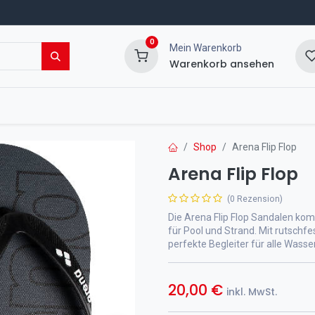
0
Mein Warenkorb
Warenkorb ansehen
msport Shop
Veranstaltungen
Blog
Shop
Arena Flip Flop
Arena Flip Flop
(0 Rezension)
Die Arena Flip Flop Sandalen ko
für Pool und Strand. Mit rutschfe
perfekte Begleiter für alle Wasse
20,00
€
inkl. MwSt.