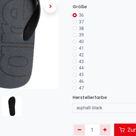
Größe
36
37
38
39
40
41
42
43
44
45
46
47
Herstellerfarbe
Zum