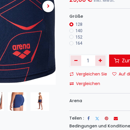
inkl. MwSt.
Größe
128
140
152
164
Zum
Vergleichen Sie
Auf d
Vergleichen
Arena
Teilen :
Bedingungen und Konditione