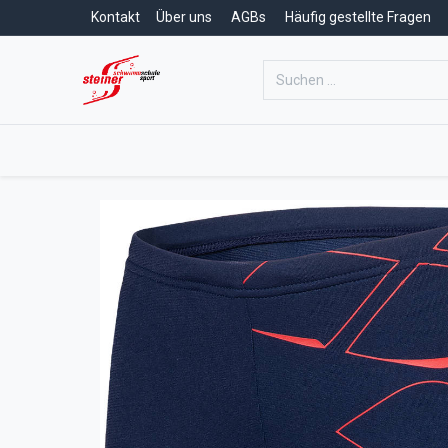
Kontakt
Über uns
AGBs
Häufig gestellte Fragen
Home
Schwimmschule
Schwim