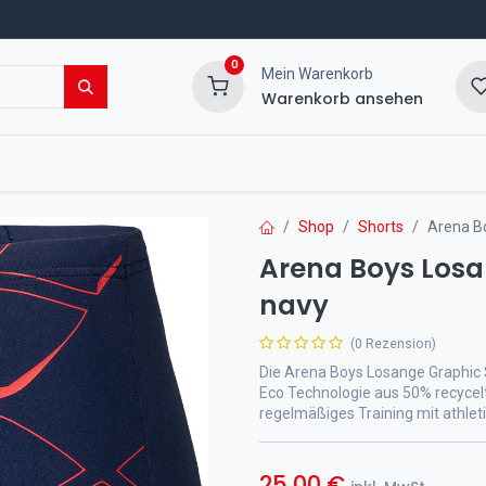
0
Mein Warenkorb
Warenkorb ansehen
msport Shop
Veranstaltungen
Blog
Shop
Shorts
Arena B
Arena Boys Losa
navy
(0 Rezension)
Die Arena Boys Losange Graphic
Eco Technologie aus 50% recycelt
regelmäßiges Training mit athle
25,00
€