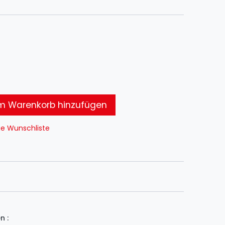
 Warenkorb hinzufügen
ie Wunschliste
n :