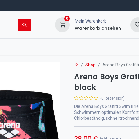
0
Mein Warenkorb
Warenkorb ansehen
msport Shop
Veranstaltungen
Blog
Shop
Arena Boys Graffiti
Arena Boys Graff
black
(0 Rezension)
Die Arena Boys Graffiti Swim Bri
Schwimmern optimalen Komfort u
Chlorbeständig, schnelltrocknend
28,00
€