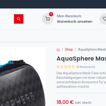
0
Mein Warenkorb
Warenkorb ansehen
msport Shop
Veranstaltungen
Blog
Shop
AquaSphere Mask
AquaSphere Ma
(0 Rezension)
Das AquaSphere Mask Case schüt
Beschädigungen mit einer robust
unverzichtbares Accessoire für 
aufbewahren möchte.
18,00
€
inkl. MwSt.