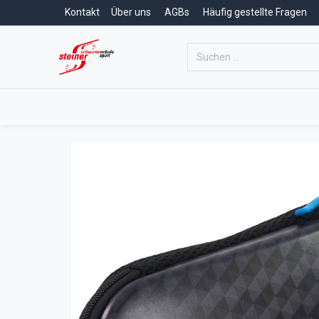
Kontakt
Über uns
AGBs
Häufig gestellte Fragen
Home
Schwimmschule
Schwim