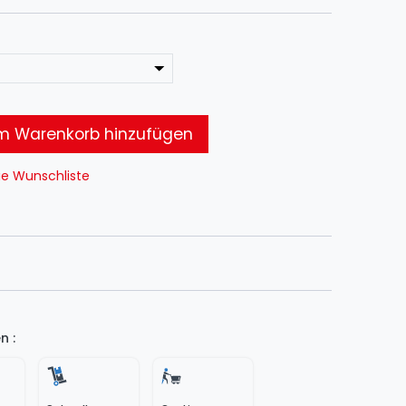
 Warenkorb hinzufügen
ie Wunschliste
n :