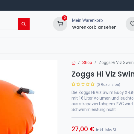
0
Mein Warenkorb
Warenkorb ansehen
msport Shop
Veranstaltungen
Blog
Shop
Zoggs Hi Viz Swim
Zoggs Hi Viz Swi
(0 Rezension)
Die Zoggs Hi Viz Swim Buoy X-Li
mit 16 Liter Volumen und leucht
aus strapazierfähigem PVC wird e
Schwimmleistung nicht.
27,00
€
inkl. MwSt.