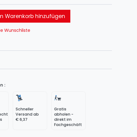
 Warenkorb hinzufügen
ie Wunschliste
n :
Schneller
Gratis
echt
Versand ab
abholen -
ss
€ 6,37
direkt im
Fachgeschäft