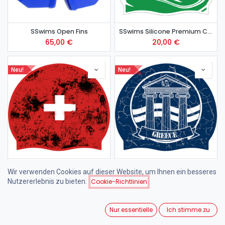
SSwims Open Fins
SSwims Silicone Premium Cap - Italy
65,00
€
20,00
€
Neu!
Neu!
SSwims Silicone Premium Cap - Switzerland
SSwims Silicone Premium Cap - Greece
Wir verwenden Cookies auf dieser Website, um Ihnen ein besseres
20,00
€
20,00
€
Nutzererlebnis zu bieten.
Cookie-Richtlinien
Neu!
Neu!
Nur essentielle
Ich stimme zu