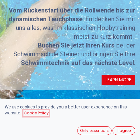
Vom Rückenstart über die Rollwende bis zur
dynamischen Tauchphase
: Entdecken Sie mit
uns alles, was im klassischen Hobbytraining
meist zu kurz kommt.
Buchen Sie jetzt Ihren Kurs
bei der
Schwimmschule Steiner und bringen Sie Ihre
Schwimmtechnik auf das nächste Level
.
LEARN MORE
We use cookies to provide you a better user experience on this
website.
Cookie Policy
Only essentials
I agree